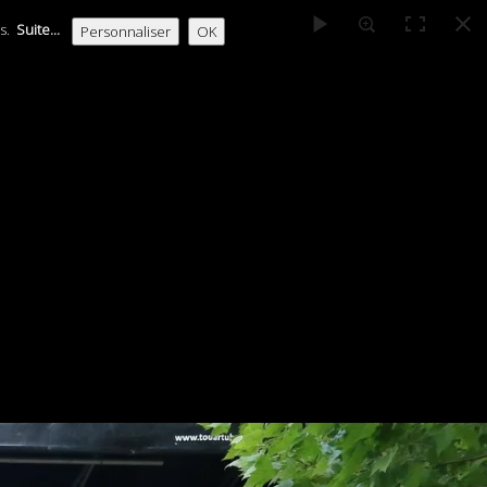
es.
Suite...
Personnaliser
OK
NOUS RECHERCHONS...
ARCHIVES
BIBLIOTHÈQUE
NEMENT