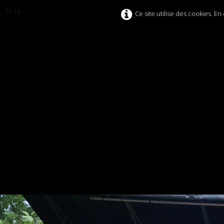
5 / 13
Ce site utilise des cookies. E
C.H.A.F.
a.s.b.l.
ACCUEIL
HISTORIQUE
COMITÉ
AFFILIATION
CONT
GENEALOGIE
ALBUMS PHOTOS
ALBUM VIDÉOS
ON P
0