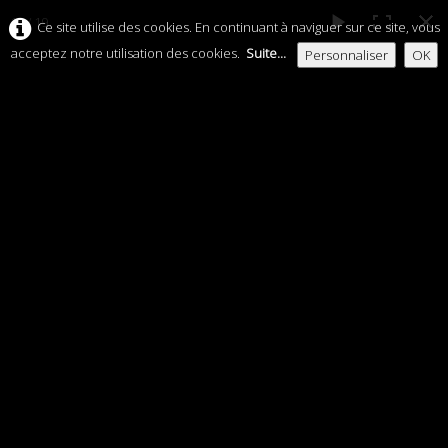
15 / 19
Ce site utilise des cookies. En continuant à naviguer sur ce site, vous
acceptez notre utilisation des cookies.
Suite...
Personnaliser
OK
C.H.A.F.
a.s.b.l.
ACCUEIL
HISTORIQUE
Exposition 80e anniversaire
COMITÉ
Libération de Court-Saint-
AFFILIATION
Etienne
CONTACT
VENEZ NOUS REJOINDRE
PUBLICATIONS
CALENDRIER